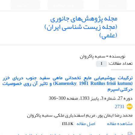
English
ورود به سامانه
ثبت نام
مجله پژوهش‌های جانوری
(مجله زیست شناسی ایران)
(علمی)
نویسنده =
سمیه پاکروان
تعداد مقالات:
1
ترکیبات بیوشیمیایی مایع تخمدانی ماهی سفید جنوب دریای خزر
(Kamensky, 1901 Rutilus frisii kutum) و تاثیر آن روی خصوصیات
حرکتی اسپرم
دوره 27، شماره 3، پاییز 1393، صفحه
300-306
2731
محمد رضا ایمان پور، مریم اسفندیاری ملکی، سمیه پاکروان
اصل مقاله
مشاهده مقاله
155.1 K