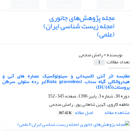
English
ورود به سامانه
ثبت نام
مجله پژوهش‌های جانوری
(مجله زیست شناسی ایران)
(علمی)
نویسنده =
رامش منجمی
تعداد مقالات:
1
مقایسه اثر آنتی اکسیدانی و سیتوتوکسیک عصاره های آبی و
هیدروالکلی گیاه سداب (Ruta graveolens)بر رده سلولی سرطان
پروستات(DU145)
دوره 30، شماره 3، پاییز 1396، صفحه
345-352
عاطفه کاروی، کهین شاهانی پور، رامش منجمی
اصل مقاله
مشاهده مقاله
367.42 K