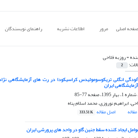
فحه اصلی
مرور
اطلاعات نشریه
راهنمای نویسندگان
نده =
روزبه فلاحی
الات:
2
لودگی انگلی تریکوسوموئیدس کراسیکودا در رت های آزمایشگاهی نژاد
آزمایشگاهی ایران
77-85
حی، ابراهیم نوروزی، محمد اسلام پناه
اصل مقاله
قاله
333.51 K
امل ایجاد کننده سقط جنین گاو در واحد های پرورشی ایران