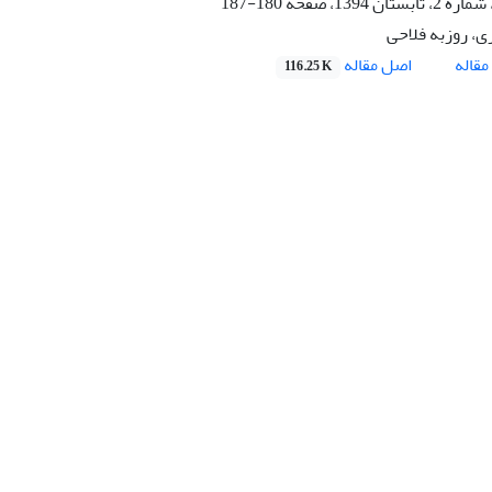
180-187
ی، روزبه فلاحی
اصل مقاله
قاله
116.25 K