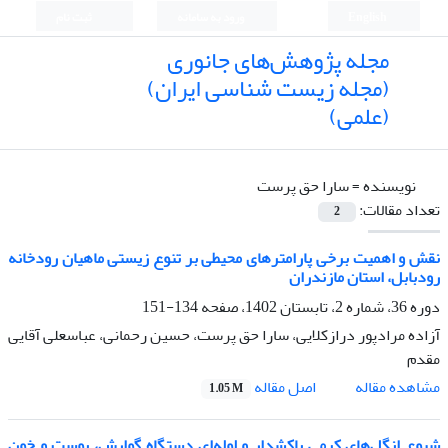
English
ورود به سامانه
ثبت نام
مجله پژوهش‌های جانوری
(مجله زیست شناسی ایران)
(علمی)
نویسنده =
سارا حق پرست
تعداد مقالات:
2
نقش و اهمیت برخی پارامترهای محیطی بر تنوع زیستی ماهیان رودخانه
رودبابل، استان مازندران
دوره 36، شماره 2، تابستان 1402، صفحه
134-151
آزاده مرادپور درازکلایی، سارا حق پرست، حسین رحمانی، عباسعلی آقایی
مقدم
اصل مقاله
مشاهده مقاله
1.05 M
شیوع انگل‌های کرمی باکشدار و لوله‌ای دستگاه گوارش، پوست و خون