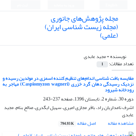
English
ورود به سامانه
ثبت نام
مجله پژوهش‌های جانوری
(مجله زیست شناسی ایران)
(علمی)
نویسنده =
مجید عابدی
تعداد مقالات:
1
مقایسه بافت شناسی اندام‌های تنظیم کننده اسمزی در مولدین رسیده و
نزدیک رسیدگی دهان گرد خزری (Caspiomyzon wagneri) مهاجر به
رودخانه شیرود
دوره 30، شماره 2، تابستان 1396، صفحه
237-243
اشرف نامداریان راد، باقر مجازی امیری، سهیل ایگدری، صالح بنام، مجید
عابدی
اصل مقاله
مشاهده مقاله
794.93 K