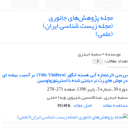
English
ورود به سامانه
ثبت نام
مجله پژوهش‌های جانوری
(مجله زیست شناسی ایران)
(علمی)
نویسنده =
سمیه حیدری
تعداد مقالات:
1
بررسی اثرعصاره آبی هسته انگور (Vitis Vinifera) بر آسیب بیضه ای
در موش های رت نر دیابتی شده با استرپتوزوتوسین
دوره 30، شماره 3، پاییز 1396، صفحه
271-278
سمیه حیدری، عبدالحسین شیروی، ویدا حجتی
اصل مقاله
مشاهده مقاله
955.09 K