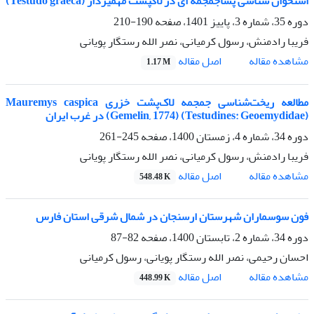
استخوان شناسی پساجمجمه ای در لاکپشت مهمیزدار (Testudo graeca)
دوره 35، شماره 3، پاییز 1401، صفحه
190-210
فریبا رادمنش، رسول کرمیانی، نصر الله رستگار پویانی
اصل مقاله
مشاهده مقاله
1.17 M
مطالعه ریخت‌شناسی جمجمه لاک‌پشت خزری Mauremys caspica
(Gemelin, 1774) (Testudines: Geoemydidae) در غرب ایران
دوره 34، شماره 4، زمستان 1400، صفحه
245-261
فریبا رادمنش، رسول کرمیانی، نصر الله رستگار پویانی
اصل مقاله
مشاهده مقاله
548.48 K
فون سوسماران شهرستان ارسنجان در شمال شرقی استان فارس
دوره 34، شماره 2، تابستان 1400، صفحه
82-87
احسان رحیمی، نصر الله رستگار پویانی، رسول کرمیانی
اصل مقاله
مشاهده مقاله
448.99 K