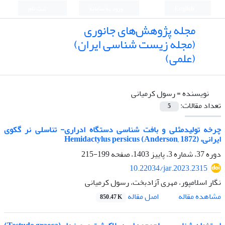
English
ورود به سامانه
ثبت نام
مجله پژوهش‌های جانوری
(مجله زیست شناسی ایران)
(علمی)
نویسنده =
رسول کرمیانی
تعداد مقالات:
5
چرخه تولیدمثلی و بافت شناسی دستگاه ادراری- تناسلی نر گکوی
ایرانی، Hemidactylus persicus (Anderson, 1872)
دوره 37، شماره 3، پاییز 1403، صفحه
199-215
10.22034/jar.2023.2315
نگار اسلامپور، مهری آزادبخت، رسول کرمیانی
اصل مقاله
مشاهده مقاله
850.47 K