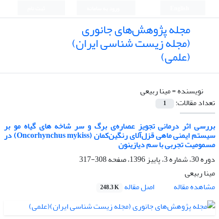
English
ورود به سامانه
ثبت نام
مجله پژوهش‌های جانوری
(مجله زیست شناسی ایران)
(علمی)
نویسنده =
مینا ربیعی
تعداد مقالات:
1
بررسی اثر درمانی تجویز عصاره‌ی برگ و سر شاخه های گیاه مو بر
سیستم ایمنی ماهی قزل‌آلای رنگین‌کمان (Oncorhynchus mykiss) در
مسمومیت تجربی با سم دیازینون
دوره 30، شماره 3، پاییز 1396، صفحه
308-317
مینا ربیعی
اصل مقاله
مشاهده مقاله
248.3 K