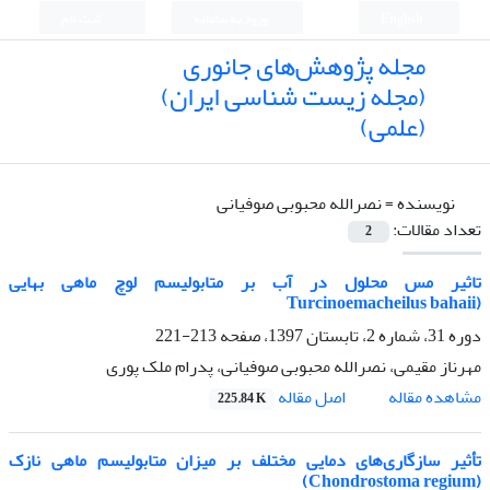
English
ورود به سامانه
ثبت نام
مجله پژوهش‌های جانوری
(مجله زیست شناسی ایران)
(علمی)
نویسنده =
نصرالله محبوبی صوفیانی
تعداد مقالات:
2
تاثیر مس محلول در آب بر متابولیسم لوچ ماهی بهایی
(Turcinoemacheilus bahaii
دوره 31، شماره 2، تابستان 1397، صفحه
213-221
مهرناز مقیمی، نصرالله محبوبی صوفیانی، پدرام ملک پوری
اصل مقاله
مشاهده مقاله
225.84 K
تأثیر سازگاری‌های دمایی مختلف بر میزان متابولیسم ماهی نازک
(Chondrostoma regium)