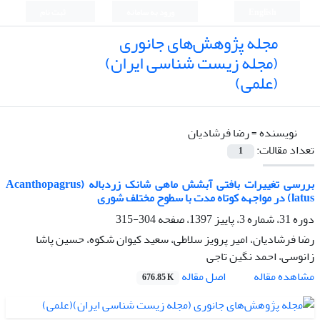
English
ورود به سامانه
ثبت نام
مجله پژوهش‌های جانوری
(مجله زیست شناسی ایران)
(علمی)
نویسنده =
رضا فرشادیان
تعداد مقالات:
1
بررسی تغییرات بافتی آبشش ماهی شانک زردباله (Acanthopagrus
latus) در مواجهه کوتاه مدت با سطوح مختلف شوری
دوره 31، شماره 3، پاییز 1397، صفحه
304-315
رضا فرشادیان، امیر پرویز سلاطی، سعید کیوان شکوه، حسین پاشا
زانوسی، احمد نگین تاجی
اصل مقاله
مشاهده مقاله
676.85 K