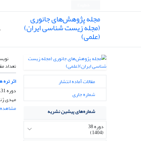
English
مجله پژوهش‌های جانوری
(مجله زیست شناسی ایران)
ص
(علمی)
نویس
تعداد مق
اثر تره ه
مقالات آماده انتشار
دوره 31، شماره 3، پاییز 1397، صفحه
شماره جاری
مهدی ژند
مشاهده م
شماره‌های پیشین نشریه
دوره 38
(1404)