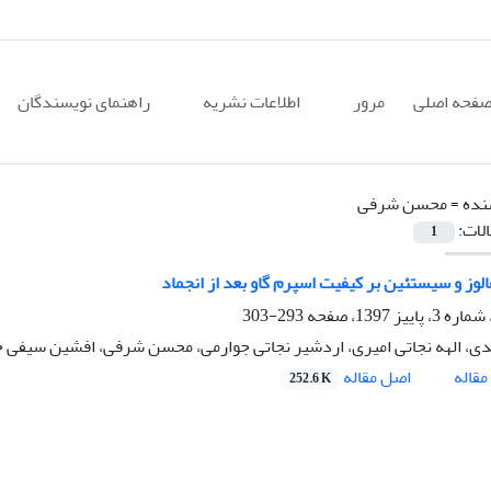
فحه اصلی
مرور
اطلاعات نشریه
راهنمای نویسندگان
نده =
محسن شرفی
الات:
1
الوز و سیستئین بر کیفیت اسپرم گاو بعد از انجماد
293-303
ی، الهه نجاتی امیری، اردشیر نجاتی جوارمی، محسن شرفی، افشین سیفی 
اصل مقاله
قاله
252.6 K