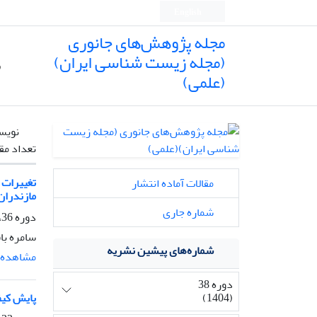
English
مجله پژوهش‌های جانوری
(مجله زیست شناسی ایران)
ص
(علمی)
نویس
تعداد مق
مقالات آماده انتشار
مازندران
شماره جاری
دوره 36، شماره 1، بهار 1402، صفحه
سامره باق
شماره‌های پیشین نشریه
مشاهده م
دوره 38
(1404)
پایش کیفی