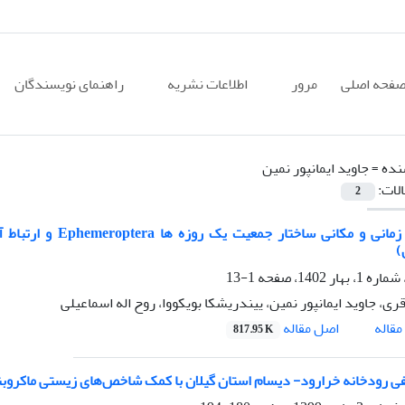
فحه اصلی
مرور
اطلاعات نشریه
راهنمای نویسندگان
نده =
جاوید ایمانپور نمین
الات:
2
تغییرات زمانی و مکا
)
1-13
ری، جاوید ایمانپور نمین، ییندریشکا بویکووا، روح اله اسماعیلی
اصل مقاله
قاله
817.95 K
 رودخانه خرارود- دیسام استان گیلان با کمک شاخص‌های زیستی ماکروبنتوزها در 