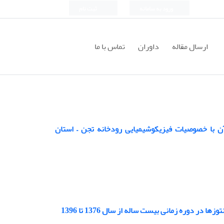
ورود به سامانه
ثبت نام
ارسال مقاله
داوران
تماس با ما
نی ساختار جمعیت یک روزه ها Ephemeroptera و ارتباط آن با خصوصیات فیزیکوشیمیایی رودخانه تجن – استان
دوره زمانی بیست ساله از سال 1376 تا 1396