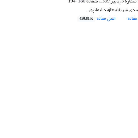
180-194
دی شریف، جاوید ایمانپور
اصل مقاله
قاله
450.81 K