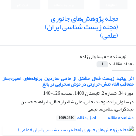
English
ورود به سامانه
ثبت نام
مجله پژوهش‌های جانوری
(مجله زیست شناسی ایران)
(علمی)
نویسنده =
مهسا ولی زاده
تعداد مقالات:
1
اثر پپتید زیست فعال مشتق از ماهی ساردین برلوله‌های اسپرم‌ساز
متعاقب القاء تنش حرارتی در موش صحرایی نر بالغ
دوره 34، شماره 2، تابستان 1400، صفحه
126-140
مهسا ولی زاده، وحید نجاتی، علی شالیزارجلالی، ابراهیم حسین
نجدگرامی، غلامرضا نجفی
اصل مقاله
مشاهده مقاله
1009.26 K