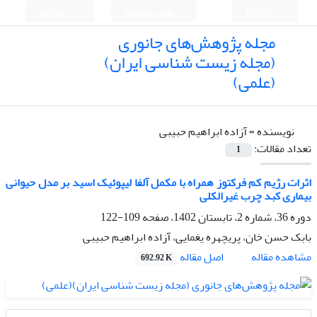
English
ورود به سامانه
ثبت نام
مجله پژوهش‌های جانوری
(مجله زیست شناسی ایران)
(علمی)
نویسنده =
آزاده ابراهیم حبیبی
تعداد مقالات:
1
اثرات رژیم کم فرکتوز همراه با مکمل آلفا لیپوئیک اسید بر مدل حیوانی
بیماری کبد چرب غیرالکلی
دوره 36، شماره 2، تابستان 1402، صفحه
109-122
بابک حسن خان، پریچهره یغمایی، آزاده ابراهیم حبیبی
اصل مقاله
مشاهده مقاله
692.92 K