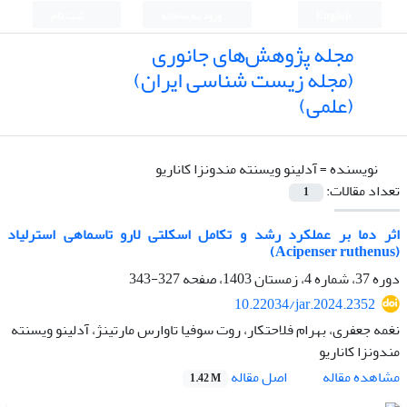
English
ورود به سامانه
ثبت نام
مجله پژوهش‌های جانوری
(مجله زیست شناسی ایران)
(علمی)
نویسنده =
آدلینو ویسنته مندونزا کاناریو
تعداد مقالات:
1
اثر دما بر عملکرد رشد و تکامل اسکلتی لارو تاسماهی استرلیاد
(Acipenser ruthenus)
دوره 37، شماره 4، زمستان 1403، صفحه
327-343
10.22034/jar.2024.2352
نغمه جعفری، بهرام فلاحتکار، روت سوفیا تاوارس مارتینژ، آدلینو ویسنته
مندونزا کاناریو
اصل مقاله
مشاهده مقاله
1.42 M