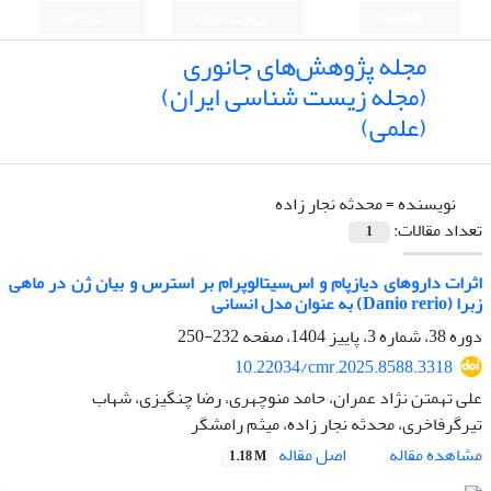
English
ورود به سامانه
ثبت نام
مجله پژوهش‌های جانوری
(مجله زیست شناسی ایران)
(علمی)
نویسنده =
محدثه نجار زاده
تعداد مقالات:
1
اثرات دارو‌های دیازپام و اس‌سیتالوپرام بر استرس و بیان ژن در ماهی
زبرا (Danio rerio) به عنوان مدل انسانی
دوره 38، شماره 3، پاییز 1404، صفحه
232-250
10.22034/cmr.2025.8588.3318
علی تهمتن نژاد عمران، حامد منوچهری، رضا چنگیزی، شهاب
تیرگرفاخری، محدثه نجار زاده، میثم رامشگر
اصل مقاله
مشاهده مقاله
1.18 M