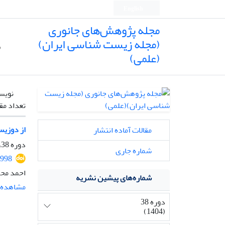
English
مجله پژوهش‌های جانوری
(مجله زیست شناسی ایران)
ص
(علمی)
نویس
تعداد مق
از دوزیس
مقالات آماده انتشار
دوره 38، شماره 4، زمستان 1404، صفحه
شماره جاری
1998
احمد محم
شماره‌های پیشین نشریه
مشاهده م
دوره 38
(1404)