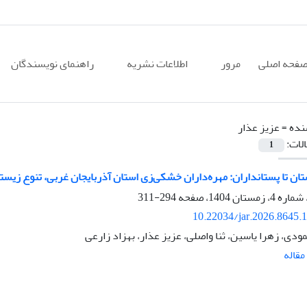
فحه اصلی
مرور
اطلاعات نشریه
راهنمای نویسندگان
نده =
عزیز عذار
الات:
1
تان تا پستانداران: مهره‌داران خشکی‌زی استان آذربایجان غربی، تنوع زیست
294-311
10.22034/jar.2026.8645.
ودی، زهرا یاسین، ثنا واصلی، عزیز عذار، بهزاد زارعی
قاله