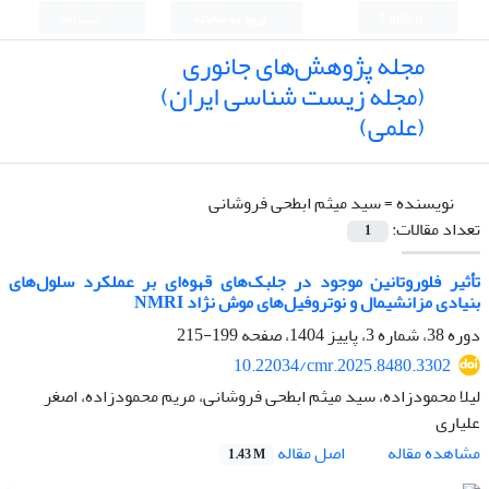
English
ورود به سامانه
ثبت نام
مجله پژوهش‌های جانوری
(مجله زیست شناسی ایران)
(علمی)
نویسنده =
سید میثم ابطحی فروشانی
تعداد مقالات:
1
تأثیر فلوروتانین موجود در جلبک‌های قهوه‌ای بر عملکرد سلول‌های
بنیادی مزانشیمال و نوتروفیل‌های موش نژاد NMRI
دوره 38، شماره 3، پاییز 1404، صفحه
199-215
10.22034/cmr.2025.8480.3302
لیلا محمودزاده، سید میثم ابطحی فروشانی، مریم محمودزاده، اصغر
علیاری
اصل مقاله
مشاهده مقاله
1.43 M