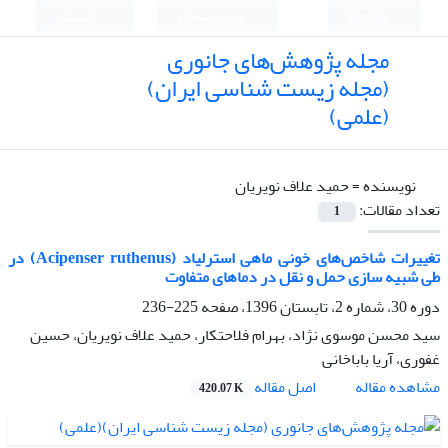
English
ورود به سامانه
ثبت نام
مجله پژوهش‌های جانوری
(مجله زیست شناسی ایران)
(علمی)
نویسنده =
حمید علاف نویریان
تعداد مقالات:
1
تغییرات شاخص‌های خونی ماهی استرلیاد (Acipenser ruthenus) در
طی شبیه سازی حمل و نقل در دماهای متفاوت
دوره 30، شماره 2، تابستان 1396، صفحه
225-236
سید محسن موسوی نژاد، بهرام فلاحتکار، حمید علاف نویریان، حسین
غفوری، آریا باباخانی
اصل مقاله
مشاهده مقاله
420.07 K