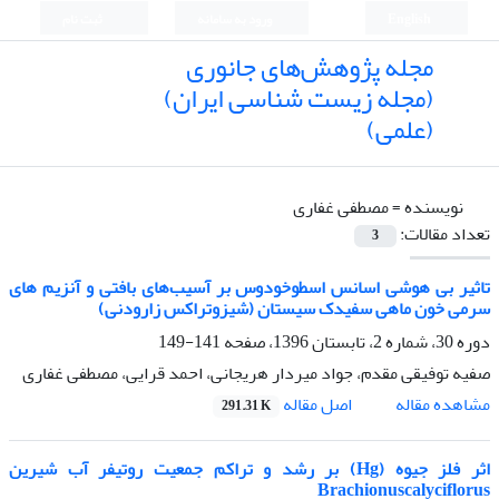
English
ورود به سامانه
ثبت نام
مجله پژوهش‌های جانوری
(مجله زیست شناسی ایران)
(علمی)
نویسنده =
مصطفی غفاری
تعداد مقالات:
3
تاثیر بی هوشی اسانس اسطوخودوس بر آسیب‌های بافتی و آنزیم های
سرمی خون ماهی سفیدک سیستان (شیزوتراکس زارودنی)
دوره 30، شماره 2، تابستان 1396، صفحه
141-149
صفیه توفیقی مقدم، جواد میردار هریجانی، احمد قرایی، مصطفی غفاری
اصل مقاله
مشاهده مقاله
291.31 K
اثر فلز جیوه (Hg) بر رشد و تراکم جمعیت روتیفر آب شیرین
Brachionuscalyciflorus