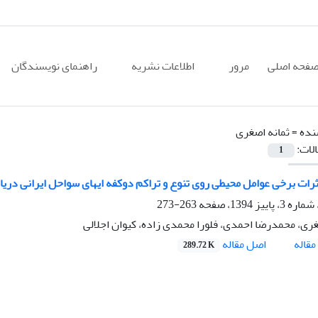
فحه اصلی
مرور
اطلاعات نشریه
راهنمای نویسندگان
نده =
ثمانه اصغری
الات:
1
رات برخی عوامل محیطی روی تنوع و تراکم دوکفه ایهای سواحل ایرانی دریا
263-273
غری، محمدرضا احمدی، فلورا محمدی زاده، کیوان اجلالی
اصل مقاله
قاله
289.72 K