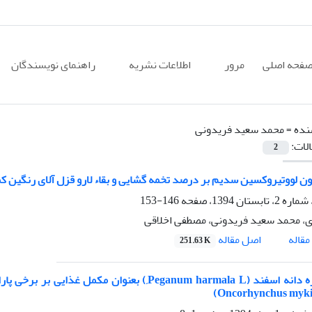
فحه اصلی
مرور
اطلاعات نشریه
راهنمای نویسندگان
نده =
محمد سعید فریدونی
الات:
2
ووتیروکسین سدیم بر درصد تخمه گشایی و بقاء لارو قزل آلای رنگین کمان (Oncorhynchus mykiss) در مراحل اول
146-153
ری، محمد سعید فریدونی، مصطفی اخلاقی
اصل مقاله
قاله
251.63 K
اثر عصاره دانه اسفند (Peganum harmala L,) بعنو