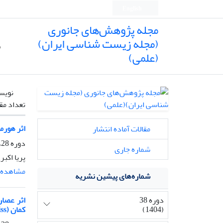
English
مجله پژوهش‌های جانوری
(مجله زیست شناسی ایران)
ص
(علمی)
نویس
تعداد مق
اثر هورمون ل
مقالات آماده انتشار
دوره 28، شماره 2، تابستان 1394، صفحه
شماره جاری
پریا اکب
مشاهده م
شماره‌های پیشین نشریه
دوره 38
(1404)
کمان (Oncorhynchus mykiss)