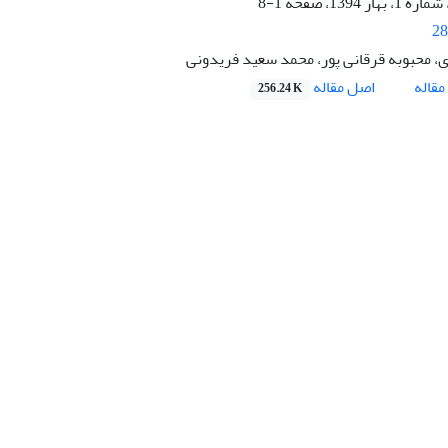
1-8
28
ری، محبوبه قرقانی پور، محمد سعید فریدونی
اصل مقاله
قاله
256.24 K