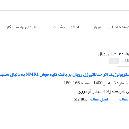
فحه اصلی
مرور
اطلاعات نشریه
راهنمای نویسندگان
اژه‌ها =
ژل رویال
الات:
1
ژیک اثر حفاظتی ژل رویال بر بافت کلیه موش NMRI به دنبال سمیت القا شده با نانو ذرات نقره
166-180
 شریعت زاده، مهناز گودرزی
اصل مقاله
قاله
512.18 K