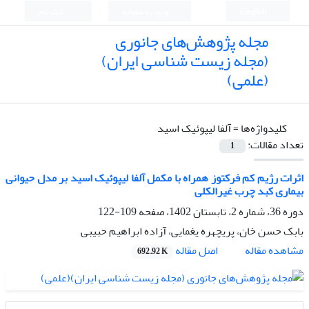
English
ورود به سامانه
ثبت نام
مجله پژوهش‌های جانوری
(مجله زیست شناسی ایران)
(علمی)
کلیدواژه‌ها =
آلفا لیپوئیک اسید
تعداد مقالات:
1
اثرات رژیم کم فرکتوز همراه با مکمل آلفا لیپوئیک اسید بر مدل حیوانی
بیماری کبد چرب غیرالکلی
دوره 36، شماره 2، تابستان 1402، صفحه
109-122
بابک حسن خان، پریچهره یغمایی، آزاده ابراهیم حبیبی
اصل مقاله
مشاهده مقاله
692.92 K