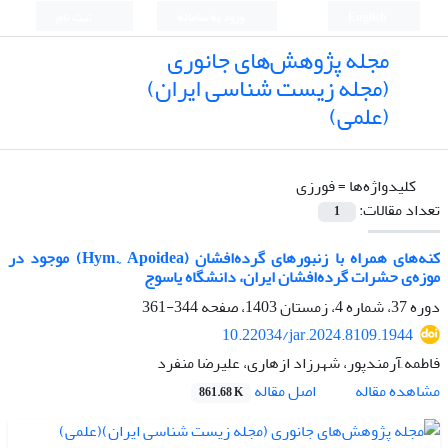
English
ورود به سامانه
ثبت نام
مجله پژوهش‌های جانوری
(مجله زیست شناسی ایران)
(علمی)
کلیدواژه‌ها =
فورزی
تعداد مقالات:
1
کنه‌های همراه با زنبورهای گرده‌افشان (Hym., Apoidea) موجود در
موزه‌ی حشرات گرده‌افشان ایران، دانشگاه یاسوج
دوره 37، شماره 4، زمستان 1403، صفحه
344-361
10.22034/jar.2024.8109.1944
فاطمه َآرمندپور، شهرزاد ازهاری، علیرضا منفرد
اصل مقاله
مشاهده مقاله
861.68 K