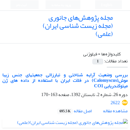
English
ورود به سامانه
ثبت نام
مجله پژوهش‌های جانوری
(مجله زیست شناسی ایران)
(علمی)
کلیدواژه‌ها =
فیلوژنی
تعداد مقالات:
1
بررسی وضعیت آرایه شناختی و تبارزائی جمعیتهای جنس زیبا
موش(Calomyscus) در فلات ایران با استفاده از داده های ژن
میتوکندریایی CO1
دوره 26، شماره 2، تابستان 1392، صفحه
163-170
2622
اصل مقاله
مشاهده مقاله
695.5 K