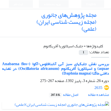
English
ورود به سامانه
ثبت نام
مجله پژوهش‌های جانوری
(مجله زیست شناسی ایران)
(علمی)
کلیدواژه‌ها =
جلبک اسیلاتوریا آفریکانوم
تعداد مقالات:
1
بررسی نقش جلبکهای سبز آبی آنابنافلوس-آکوا (Anabaena flos-
aquae) و اسیلاتوریا آفریکانوم (Oscillatoria africanum) در تغذیه
دافنی ماگنا (Daphnia magna)
دوره 26، شماره 3، پاییز 1392، صفحه
267-275
2635
اصل مقاله
مشاهده مقاله
207.8 K