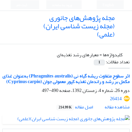
English
ورود به سامانه
ثبت نام
مجله پژوهش‌های جانوری
(مجله زیست شناسی ایران)
(علمی)
کلیدواژه‌ها =
معیارهای رشد تغذیه‌ای
تعداد مقالات:
1
اثر سطوح متفاوت ریشه گیاه نی (Phragmites australis) به‌عنوان غذای
مکمل بر رشد و راندمان تغذیه کپور معمولی جوان (Cyprinus carpio)
دوره 26، شماره 4، زمستان 1392، صفحه
490-497
26414
اصل مقاله
مشاهده مقاله
214.99 K