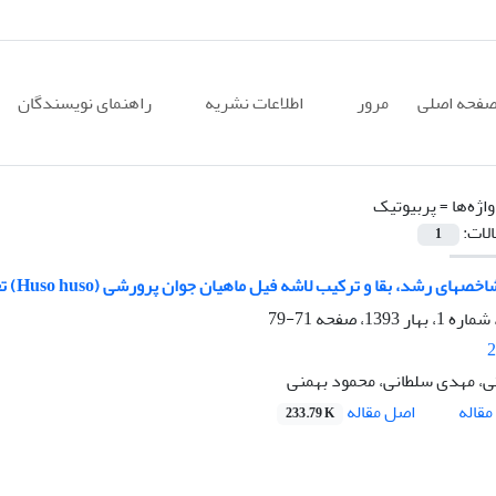
فحه اصلی
مرور
اطلاعات نشریه
راهنمای نویسندگان
اژه‌ها =
پربیوتیک
الات:
1
ای رشد، بقا و ترکیب لاشه فیل ماهیان جوان پرورشی (Huso huso) تغذیه شده با پربیوتیک ایمنواستر
71-79
2
ی، مهدی سلطانی، محمود بهمنی
اصل مقاله
قاله
233.79 K