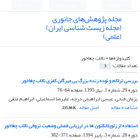
English
ورود به سامانه
ثبت نام
مجله پژوهش‌های جانوری
(مجله زیست شناسی ایران)
(علمی)
کلیدواژه‌ها =
تالاب چغاخور
تعداد مقالات:
3
بررسی تراکم و توده زنده بزرگ بی مهرگان کفزی تالاب چغاخور
دوره 29، شماره 1، بهار 1395، صفحه
64-76
پژمان فتحی، عیسی ابراهیمی درچه، علیرضا اسماعیلی، ابراهیم متقی
اصل مقاله
مشاهده مقاله
235.86 K
استفاده از زئوپلانکتون ها در ارزیابی فصلی وضعیت تروفی تالاب چغاخور
دوره 28، شماره 3، پاییز 1394، صفحه
371-382