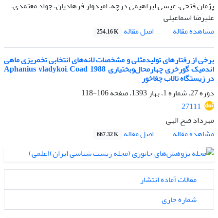
پژمان فتحی، عیسی ابراهیمی درچه، امیدوار فرهادیان، جواد معتمدی،
علیرضا اسماعیلی
اصل مقاله
مشاهده مقاله
254.16 K
برخی از رفتارهای تولیدمثلی و مشخصات لانه‌های انتخابی تخمریزی ماهی
اندمیک گورخری چهارمحال‌و‌بختیاری Aphanius vladykoi, Coad 1988
در زیستگاه تالاب چغاخور
دوره 27، شماره 1، بهار 1393، صفحه
106-118
27111
مهرداد فتح الهی
اصل مقاله
مشاهده مقاله
667.32 K
مقالات آماده انتشار
شماره جاری