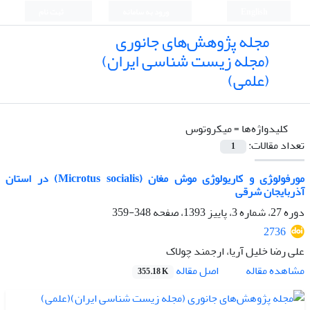
English
ورود به سامانه
ثبت نام
مجله پژوهش‌های جانوری
(مجله زیست شناسی ایران)
(علمی)
کلیدواژه‌ها =
میکروتوس
تعداد مقالات:
1
مورفولو‍‍‍‍‍‍‍‍‍‍‍‍‍‍‍‍‍ژی و کاریولوژی موش مغان (Microtus socialis) در استان
آذربایجان شرقی
دوره 27، شماره 3، پاییز 1393، صفحه
348-359
2736
علی رضا خلیل آریا، ارجمند چولاک
اصل مقاله
مشاهده مقاله
355.18 K