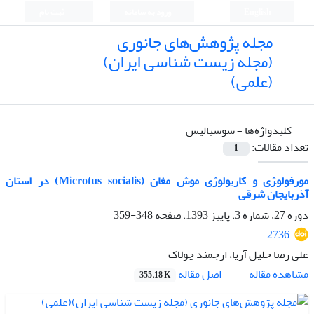
English
ورود به سامانه
ثبت نام
مجله پژوهش‌های جانوری
(مجله زیست شناسی ایران)
(علمی)
کلیدواژه‌ها =
سوسیالیس
تعداد مقالات:
1
مورفولو‍‍‍‍‍‍‍‍‍‍‍‍‍‍‍‍‍ژی و کاریولوژی موش مغان (Microtus socialis) در استان
آذربایجان شرقی
دوره 27، شماره 3، پاییز 1393، صفحه
348-359
2736
علی رضا خلیل آریا، ارجمند چولاک
اصل مقاله
مشاهده مقاله
355.18 K