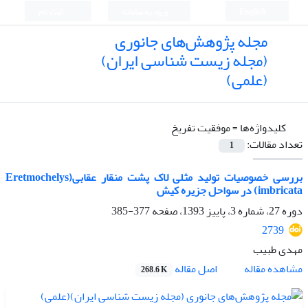
English
ورود به سامانه
ثبت نام
مجله پژوهش‌های جانوری
(مجله زیست شناسی ایران)
(علمی)
کلیدواژه‌ها =
موفقیت تفریخ
تعداد مقالات:
1
بررسی خصوصیات تولید مثلی لاک پشت منقار عقابی(Eretmochelys
imbricata) در سواحل جزیره کیش
دوره 27، شماره 3، پاییز 1393، صفحه
377-385
2739
مهدی طبیب
اصل مقاله
مشاهده مقاله
268.6 K