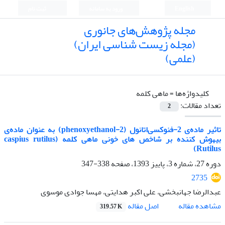
English
ورود به سامانه
ثبت نام
مجله پژوهش‌های جانوری
(مجله زیست شناسی ایران)
(علمی)
کلیدواژه‌ها =
ماهی کلمه
تعداد مقالات:
2
تاثیر ماده‌ی 2-فنوکسی‌اتانول (2-phenoxyethanol) به عنوان ماده‌ی
بیهوش کننده بر شاخص های خونی ماهی کلمه (caspius rutilus
Rutilus)
دوره 27، شماره 3، پاییز 1393، صفحه
338-347
2735
عبدالرضا جهانبخشی، علی اکبر هدایتی، مهسا جوادی موسوی
اصل مقاله
مشاهده مقاله
319.57 K