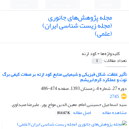
English
ورود به سامانه
ثبت نام
مجله پژوهش‌های جانوری
(مجله زیست شناسی ایران)
(علمی)
کلیدواژه‌ها =
کود ازته
تعداد مقالات:
1
تأثیر غلظت، شکل فیزیکی و شیمیایی منابع کود ازته بر صفات کیفی برگ
توت و عملکرد کرم ابریشم
دوره 27، شماره 4، زمستان 1393، صفحه
474-486
2745
سید اسماعیل حسینبی امام، معین الدین مواج پور، علیرضا صیداوی
اصل مقاله
مشاهده مقاله
814.67 K