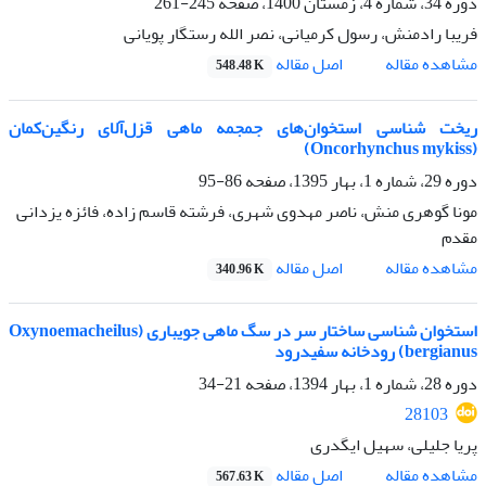
دوره 34، شماره 4، زمستان 1400، صفحه
245-261
فریبا رادمنش، رسول کرمیانی، نصر الله رستگار پویانی
اصل مقاله
مشاهده مقاله
548.48 K
ریخت‌ شناسی استخوان‌های جمجمه ماهی قزل‌آلای رنگین‌کمان
(Oncorhynchus mykiss)
دوره 29، شماره 1، بهار 1395، صفحه
86-95
مونا گوهرى منش، ناصر مهدوى شهرى، فرشته قاسم زاده، فائزه یزدانى
مقدم
اصل مقاله
مشاهده مقاله
340.96 K
استخوان شناسی ساختار سر در سگ ماهی جویباری (Oxynoemacheilus
bergianus) رودخانه سفیدرود
دوره 28، شماره 1، بهار 1394، صفحه
21-34
28103
پریا جلیلی، سهیل ایگدری
اصل مقاله
مشاهده مقاله
567.63 K