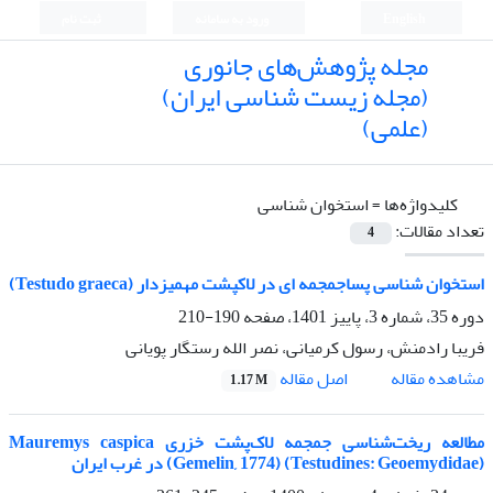
English
ورود به سامانه
ثبت نام
مجله پژوهش‌های جانوری
(مجله زیست شناسی ایران)
(علمی)
کلیدواژه‌ها =
استخوان شناسی
تعداد مقالات:
4
استخوان شناسی پساجمجمه ای در لاکپشت مهمیزدار (Testudo graeca)
دوره 35، شماره 3، پاییز 1401، صفحه
190-210
فریبا رادمنش، رسول کرمیانی، نصر الله رستگار پویانی
اصل مقاله
مشاهده مقاله
1.17 M
مطالعه ریخت‌شناسی جمجمه لاک‌پشت خزری Mauremys caspica
(Gemelin, 1774) (Testudines: Geoemydidae) در غرب ایران