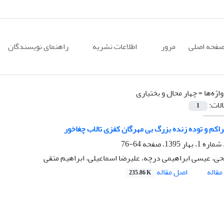
فحه اصلی
مرور
اطلاعات نشریه
راهنمای نویسندگان
اژه‌ها =
چهار محال و بختیاری
الات:
1
اکم و توده زنده بزرگ بی مهرگان کفزی تالاب چغاخور
64-76
حی، عیسی ابراهیمی درچه، علیرضا اسماعیلی، ابراهیم متقی
اصل مقاله
قاله
235.86 K