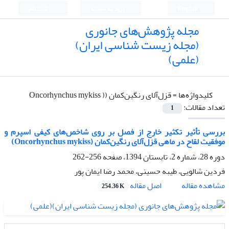
English
ورود به سامانه
ثبت نام
مجله پژوهش‌های جانوری
(مجله زیست شناسی ایران)
(علمی)
کلیدواژه‌ها =
قزل‌آلای رنگین‌کمان (( Oncorhynchus mykiss
تعداد مقالات:
1
بررسی تأثیر تکثیر خارج از فصل بر روی شاخص‌های کیفی اسپرم و
موفقیت لقاح در ماهی قزل‌آلای رنگین‌کمان (Oncorhynchus mykiss)
دوره 28، شماره 2، تابستان 1394، صفحه
256-262
فردین شالویی، طیبه حسینی، محمد رضا ایمان پور
اصل مقاله
مشاهده مقاله
254.36 K