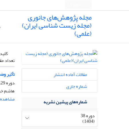
English
مجله پژوهش‌های جانوری
(مجله زیست شناسی ایران)
ص
(علمی)
کلیدو
تعداد مق
تأثیر وضعی
مقالات آماده انتشار
دوره 29، شماره 2، تابستان 1395، صفحه
شماره جاری
هاشم خند
مشاهده م
شماره‌های پیشین نشریه
دوره 38
(1404)