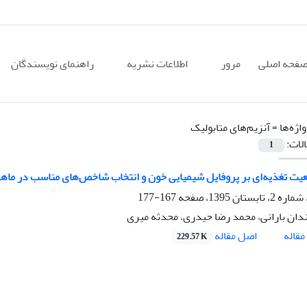
فحه اصلی
مرور
اطلاعات نشریه
راهنمای نویسندگان
اژه‌ها =
آنزیم‌های متابولیک
الات:
1
ت تغذیه‌ای بر پروفایل شیمیایی خون و انتخاب شاخص‌های مناسب در ماهی کپور معمولی (
167-177
ان بارانی، محمد رضا حیدری، محدثه میری
اصل مقاله
قاله
229.57 K