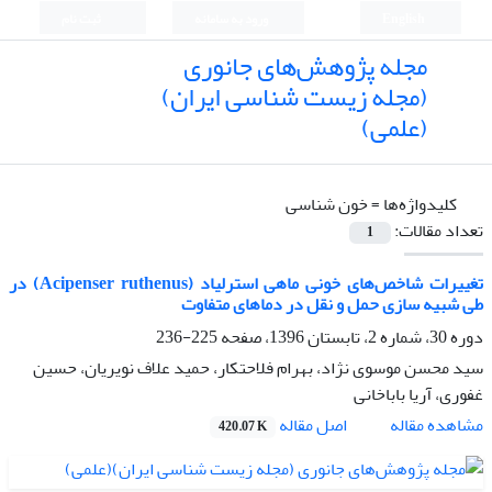
English
ورود به سامانه
ثبت نام
مجله پژوهش‌های جانوری
(مجله زیست شناسی ایران)
(علمی)
کلیدواژه‌ها =
خون شناسی
تعداد مقالات:
1
تغییرات شاخص‌های خونی ماهی استرلیاد (Acipenser ruthenus) در
طی شبیه سازی حمل و نقل در دماهای متفاوت
دوره 30، شماره 2، تابستان 1396، صفحه
225-236
سید محسن موسوی نژاد، بهرام فلاحتکار، حمید علاف نویریان، حسین
غفوری، آریا باباخانی
اصل مقاله
مشاهده مقاله
420.07 K