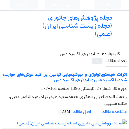
English
ورود به سامانه
ثبت نام
مجله پژوهش‌های جانوری
(مجله زیست شناسی ایران)
(علمی)
کلیدواژه‌ها =
نانوذره‌ی اکسید مس
تعداد مقالات:
1
اثرات هیستوپاتولوژی و بیوشیمیایی تیامین بر کبد موش‌های مواجهه
شده با اکسید مس و نانوذره‌ی اکسید مس
دوره 30، شماره 2، تابستان 1396، صفحه
161-177
رحمت الله فتاحیان دهکری، محمدسعید حیدرنژاد، عبدالناصر محبی،
فتانه مسیبی
اصل مقاله
مشاهده مقاله
1.58 M