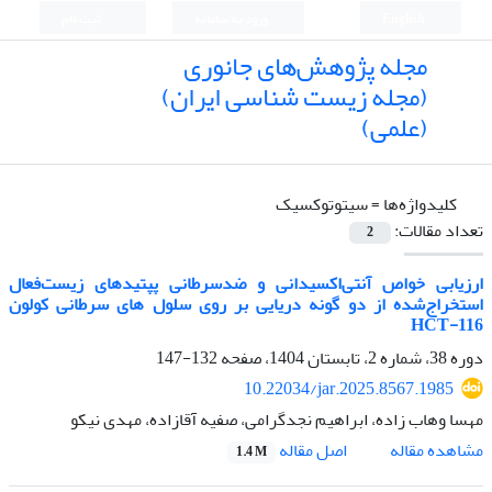
English
ورود به سامانه
ثبت نام
مجله پژوهش‌های جانوری
(مجله زیست شناسی ایران)
(علمی)
کلیدواژه‌ها =
سیتوتوکسیک
تعداد مقالات:
2
ارزیابی خواص آنتی‌اکسیدانی و ضدسرطانی پپتیدهای زیست‌فعال
استخراج‌شده از دو گونه دریایی بر روی سلول های سرطانی کولون
HCT-116
دوره 38، شماره 2، تابستان 1404، صفحه
132-147
10.22034/jar.2025.8567.1985
مهسا وهاب زاده، ابراهیم نجدگرامی، صفیه آقازاده، مهدی نیکو
اصل مقاله
مشاهده مقاله
1.4 M