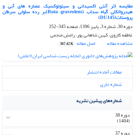
مقایسه اثر آنتی اکسیدانی و سیتوتوکسیک عصاره های آبی و
هیدروالکلی گیاه سداب (Ruta graveolens)بر رده سلولی سرطان
پروستات(DU145)
دوره 30، شماره 3، پاییز 1396، صفحه
345-352
عاطفه کاروی، کهین شاهانی پور، رامش منجمی
اصل مقاله
مشاهده مقاله
367.42 K
مقالات آماده انتشار
شماره جاری
شماره‌های پیشین نشریه
دوره 38
(1404)
دوره 37