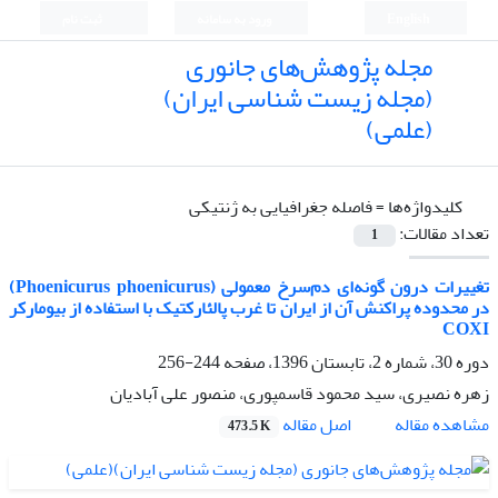
English
ورود به سامانه
ثبت نام
مجله پژوهش‌های جانوری
(مجله زیست شناسی ایران)
(علمی)
کلیدواژه‌ها =
فاصله جغرافیایی به ژنتیکی
تعداد مقالات:
1
تغییرات درون گونه‌ای دم‌سرخ معمولی (Phoenicurus phoenicurus)
در محدوده پراکنش آن از ایران تا غرب پالئارکتیک با استفاده از بیومارکر
COXI
دوره 30، شماره 2، تابستان 1396، صفحه
244-256
زهره نصیری، سید محمود قاسمپوری، منصور علی آبادیان
اصل مقاله
مشاهده مقاله
473.5 K