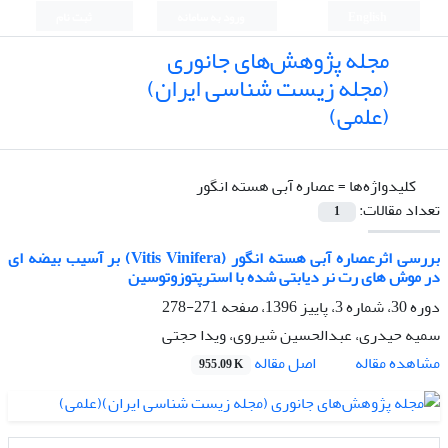
English
ورود به سامانه
ثبت نام
مجله پژوهش‌های جانوری
(مجله زیست شناسی ایران)
(علمی)
کلیدواژه‌ها =
عصاره آبی هسته انگور
تعداد مقالات:
1
بررسی اثرعصاره آبی هسته انگور (Vitis Vinifera) بر آسیب بیضه ای
در موش های رت نر دیابتی شده با استرپتوزوتوسین
دوره 30، شماره 3، پاییز 1396، صفحه
271-278
سمیه حیدری، عبدالحسین شیروی، ویدا حجتی
اصل مقاله
مشاهده مقاله
955.09 K