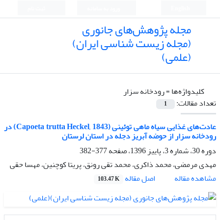
English
ورود به سامانه
ثبت نام
مجله پژوهش‌های جانوری
(مجله زیست شناسی ایران)
(علمی)
کلیدواژه‌ها =
رودخانه سزار
تعداد مقالات:
1
عادت‌‌های غذایی سیاه ماهی توئینی (Capoeta trutta Heckel, 1843) در
رودخانه سزار از حوضه آبریز دجله در استان لرستان
دوره 30، شماره 3، پاییز 1396، صفحه
377-382
مهدی مرمضی، محمد ذاکری، محمد تقی رونق، پریتا کوچنین، مهسا حقی
اصل مقاله
مشاهده مقاله
103.47 K