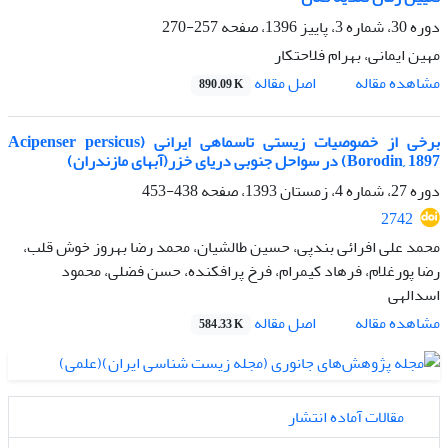
دوره 30، شماره 3، پاییز 1396، صفحه
257-270
مهین ایمانی، بهرام فلاحتکار
اصل مقاله
مشاهده مقاله
890.09 K
برخی از خصوصیات زیستی تاسماهی ایرانی (Acipenser persicus
Borodin, 1897) در سواحل جنوبی دریای خزر(آبهای مازندران)
دوره 27، شماره 4، زمستان 1393، صفحه
438-453
2742
محمد علی افرائی بندپی، حسین طالشیان، محمد رضا بهروز خوش قلب،
رضا پورغلام، فرهاد کیمرام، فرخ پرافکنده، حسن فضلی، محمود
اسدالهی
اصل مقاله
مشاهده مقاله
584.33 K
مقالات آماده انتشار