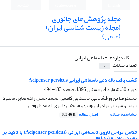
English
ورود به سامانه
ثبت نام
مجله پژوهش‌های جانوری
(مجله زیست شناسی ایران)
(علمی)
کلیدواژه‌ها =
تاسماهی ایرانی
تعداد مقالات:
3
کشت بافت باله دمی تاسماهی ایرانی Acipenser persicus
دوره 30، شماره 4، زمستان 1396، صفحه
483-494
محمدرضا نوروزفشخامی، محمد پورکاظمی، محمد حسن زاده صابر، محمود
بهمنی، شهروز برادران نویری، مرتضی دلیری، احمد غروقی
اصل مقاله
مشاهده مقاله
835.46 K
تکامل مراحل لاروی تاسماهی ایرانی (Acipenser persicus) با تاکید بر
تعیین زمان تغذیه فعال