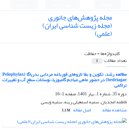
English
ورود به سامانه
ثبت نام
مجله پژوهش‌های جانوری
(مجله زیست شناسی ایران)
(علمی)
کلیدواژه‌ها =
حفاظت
تعداد مقالات:
1
مطالعه رشد، تکوین و بقا لاروهای قورباغه مردابی بدریاگا (Pelophylax
bedriagae) در حضور ماهی مهاجم گامبوزیا، نوسانات سطح آب و تغییرات
تراکمی
دوره 35، شماره 1، بهار 1401، صفحه
1-16
فاطمه امجدیان، سمیه اسمعیلی رینه، سمیه ویسی
اصل مقاله
مشاهده مقاله
1.1 M