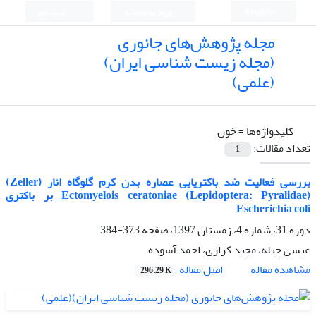
English
ورود به سامانه
ثبت نام
مجله پژوهش‌های جانوری
(مجله زیست شناسی ایران)
(علمی)
کلیدواژه‌ها =
خون
تعداد مقالات:
1
بررسی فعالیت ضد باکتریایی عصاره بدن کرم گلوگاه انار (Zeller)
(Lepidoptera: Pyralidae) Ectomyelois ceratoniae بر باکتری
Escherichia coli
دوره 31، شماره 4، زمستان 1397، صفحه
373-384
عیسی جبله، مجید کزازی، احمد آسوده
اصل مقاله
مشاهده مقاله
296.29 K