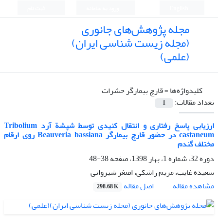
English
ورود به سامانه
ثبت نام
مجله پژوهش‌های جانوری
(مجله زیست شناسی ایران)
(علمی)
کلیدواژه‌ها =
قارچ بیمارگر حشرات
تعداد مقالات:
1
ارزیابی پاسخ رفتاری و انتقال کنیدی توسط شپشة آرد Tribolium
castaneum در حضور قارچ بیمارگر Beauveria bassiana روی ارقام
مختلف گندم
دوره 32، شماره 1، بهار 1398، صفحه
38-48
سعیده غایب، مریم راشکی، اصغر شیروانی
اصل مقاله
مشاهده مقاله
298.68 K