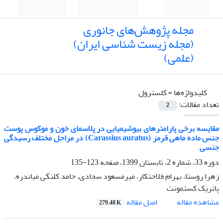
English
ورود به سامانه
ثبت نام
مجله پژوهش‌های جانوری
(مجله زیست شناسی ایران)
(علمی)
کلیدواژه‌ها =
کلسترول
تعداد مقالات:
2
مقایسه برخی پارامترهای بیوشیمیایی در پلاسمای خون و موکوس پوست
جنس ماده ماهی قرمز (Carassius auratus) در مراحل مختلف رسیدگی
جنسی
دوره 33، شماره 2، تابستان 1399، صفحه
123-135
زهرا روستا، بهرام فلاحتکار، میرمسعود سجادی، حامد کلنگی میاندره،
پاتریک کستمونت
اصل مقاله
مشاهده مقاله
279.48 K